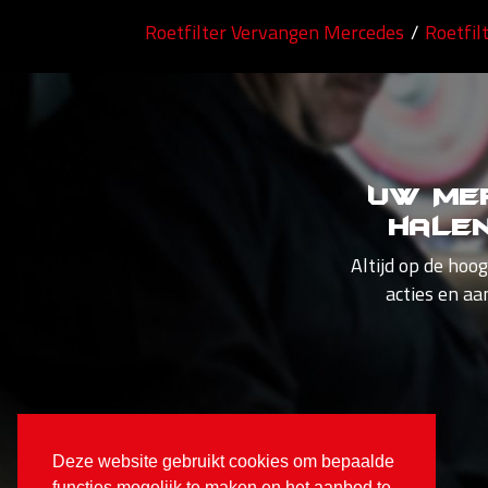
Roetfilter Vervangen Mercedes
/
Roetfil
Uw Mer
hale
Altijd op de hoo
acties en aa
Deze website gebruikt cookies om bepaalde
functies mogelijk te maken en het aanbod te